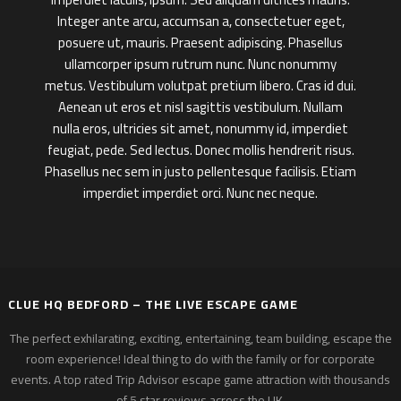
Integer ante arcu, accumsan a, consectetuer eget,
posuere ut, mauris. Praesent adipiscing. Phasellus
ullamcorper ipsum rutrum nunc. Nunc nonummy
metus. Vestibulum volutpat pretium libero. Cras id dui.
Aenean ut eros et nisl sagittis vestibulum. Nullam
nulla eros, ultricies sit amet, nonummy id, imperdiet
feugiat, pede. Sed lectus. Donec mollis hendrerit risus.
Phasellus nec sem in justo pellentesque facilisis. Etiam
imperdiet imperdiet orci. Nunc nec neque.
CLUE HQ BEDFORD – THE LIVE ESCAPE GAME
The perfect exhilarating, exciting, entertaining, team building, escape the
room experience! Ideal thing to do with the family or for corporate
events. A top rated Trip Advisor escape game attraction with thousands
of 5 star reviews across the UK.