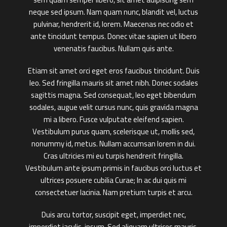
neque sed ipsum. Nam quam nunc, blandit vel, luctus
pulvinar, hendrerit id, lorem. Maecenas nec odio et
ante tincidunt tempus. Donec vitae sapien ut libero
venenatis faucibus. Nullam quis ante.
Etiam sit amet orci eget eros faucibus tincidunt. Duis
leo. Sed fringilla mauris sit amet nibh. Donec sodales
sagittis magna. Sed consequat, leo eget bibendum
sodales, augue velit cursus nunc, quis gravida magna
mi a libero. Fusce vulputate eleifend sapien.
Vestibulum purus quam, scelerisque ut, mollis sed,
nonummy id, metus. Nullam accumsan lorem in dui.
Cras ultricies mi eu turpis hendrerit fringilla.
Vestibulum ante ipsum primis in faucibus orci luctus et
ultrices posuere cubilia Curae; In ac dui quis mi
consectetuer lacinia. Nam pretium turpis et arcu.
Duis arcu tortor, suscipit eget, imperdiet nec,
imperdiet iaculis, ipsum. Sed aliquam ultrices mauris.