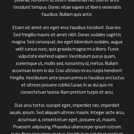
tincidunt tempus. Donec vitae sapien ut libero venenatis
faucibus. Nullam quis ante.
Etiam sit amet orci eget eros faucibus tincidunt. Duis leo.
Sed fringilla mauris sit amet nibh. Donec sodales sagittis
magna. Sed consequat, leo eget bibendum sodales, augue
velit cursus nunc, quis gravida magna mi a libero. Fusce
vulputate eleifend sapien. Vestibulum purus quam,
scelerisque ut, mollis sed, nonummy id, metus. Nullam
accumsan lorem in dui. Cras ultricies mi eu turpis hendrerit
fringilla. Vestibulum ante ipsum primis in faucibus orci luctus
et ultrices posuere cubilia Curae; In ac dui quis mi
consectetuer lacinia. Nam pretium turpis et arcu.
Duis arcu tortor, suscipit eget, imperdiet nec, imperdiet
iaculis, ipsum. Sed aliquam ultrices mauris. Integer ante arcu,
accumsan a, consectetuer eget, posuere ut, mauris.
Praesent adipiscing. Phasellus ullamcorper ipsum rutrum
nunc. Nunc nonummy metus. Vestibulum volutpat pretium