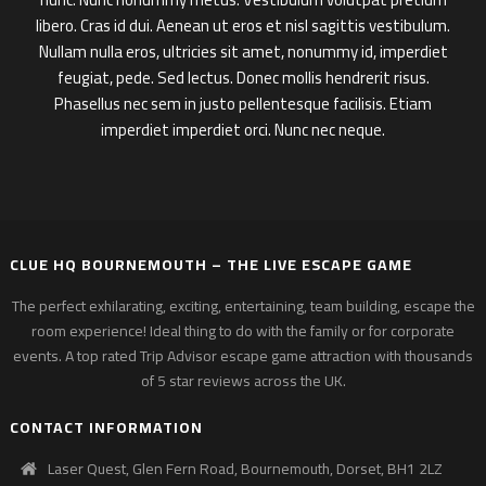
libero. Cras id dui. Aenean ut eros et nisl sagittis vestibulum.
Nullam nulla eros, ultricies sit amet, nonummy id, imperdiet
feugiat, pede. Sed lectus. Donec mollis hendrerit risus.
Phasellus nec sem in justo pellentesque facilisis. Etiam
imperdiet imperdiet orci. Nunc nec neque.
CLUE HQ BOURNEMOUTH – THE LIVE ESCAPE GAME
The perfect exhilarating, exciting, entertaining, team building, escape the
room experience! Ideal thing to do with the family or for corporate
events. A top rated Trip Advisor escape game attraction with thousands
of 5 star reviews across the UK.
CONTACT INFORMATION
Laser Quest, Glen Fern Road, Bournemouth, Dorset, BH1 2LZ