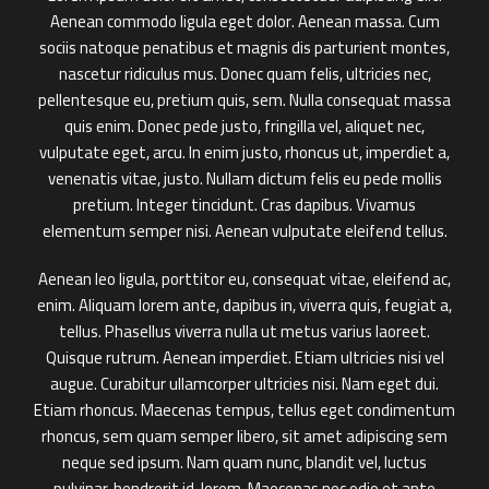
Aenean commodo ligula eget dolor. Aenean massa. Cum
sociis natoque penatibus et magnis dis parturient montes,
nascetur ridiculus mus. Donec quam felis, ultricies nec,
pellentesque eu, pretium quis, sem. Nulla consequat massa
quis enim. Donec pede justo, fringilla vel, aliquet nec,
vulputate eget, arcu. In enim justo, rhoncus ut, imperdiet a,
venenatis vitae, justo. Nullam dictum felis eu pede mollis
pretium. Integer tincidunt. Cras dapibus. Vivamus
elementum semper nisi. Aenean vulputate eleifend tellus.
Aenean leo ligula, porttitor eu, consequat vitae, eleifend ac,
enim. Aliquam lorem ante, dapibus in, viverra quis, feugiat a,
tellus. Phasellus viverra nulla ut metus varius laoreet.
Quisque rutrum. Aenean imperdiet. Etiam ultricies nisi vel
augue. Curabitur ullamcorper ultricies nisi. Nam eget dui.
Etiam rhoncus. Maecenas tempus, tellus eget condimentum
rhoncus, sem quam semper libero, sit amet adipiscing sem
neque sed ipsum. Nam quam nunc, blandit vel, luctus
pulvinar, hendrerit id, lorem. Maecenas nec odio et ante